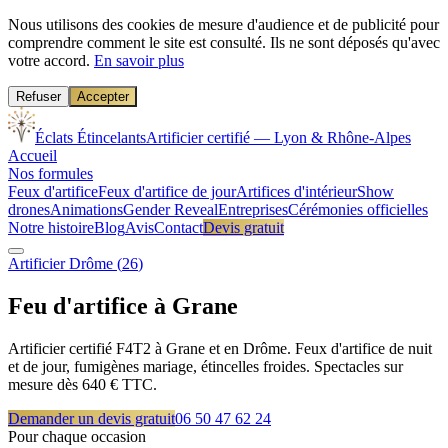
Nous utilisons des cookies de mesure d'audience et de publicité pour
comprendre comment le site est consulté. Ils ne sont déposés qu'avec
votre accord.
En savoir plus
Refuser
Accepter
Éclats Étincelants
Artificier certifié — Lyon & Rhône-Alpes
Accueil
Nos formules
Feux d'artifice
Feux d'artifice de jour
Artifices d'intérieur
Show
drones
Animations
Gender Reveal
Entreprises
Cérémonies officielles
Notre histoire
Blog
Avis
Contact
Devis gratuit
Artificier
Drôme
(
26
)
Feu d'artifice à
Grane
Artificier certifié F4T2 à Grane et en Drôme. Feux d'artifice de nuit
et de jour, fumigènes mariage, étincelles froides. Spectacles sur
mesure dès 640 € TTC.
Demander un devis gratuit
06 50 47 62 24
Pour chaque occasion