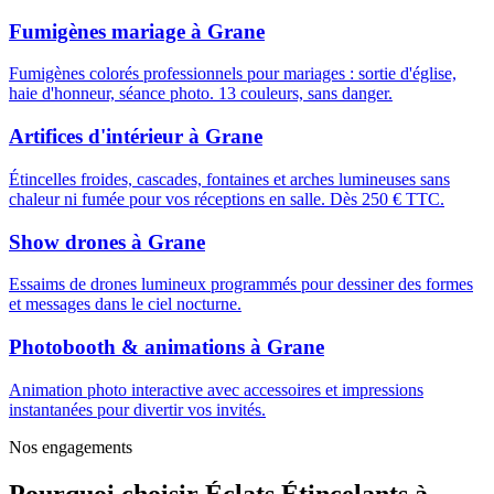
Fumigènes mariage
à
Grane
Fumigènes colorés professionnels pour mariages : sortie d'église,
haie d'honneur, séance photo. 13 couleurs, sans danger.
Artifices d'intérieur
à
Grane
Étincelles froides, cascades, fontaines et arches lumineuses sans
chaleur ni fumée pour vos réceptions en salle. Dès 250 € TTC.
Show drones
à
Grane
Essaims de drones lumineux programmés pour dessiner des formes
et messages dans le ciel nocturne.
Photobooth & animations
à
Grane
Animation photo interactive avec accessoires et impressions
instantanées pour divertir vos invités.
Nos engagements
Pourquoi choisir
Éclats Étincelants
à