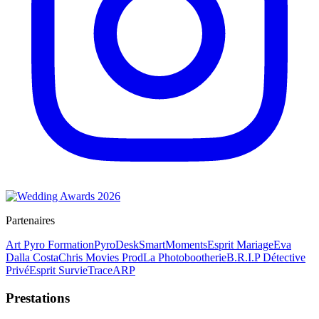
Partenaires
Art Pyro Formation
PyroDesk
SmartMoments
Esprit Mariage
Eva
Dalla Costa
Chris Movies Prod
La Photobootherie
B.R.I.P Détective
Privé
Esprit Survie
TraceARP
Prestations