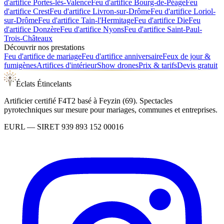
d'artifice
Portes-lès-Valence
Feu d'artifice
Bourg-de-Péage
Feu
d'artifice
Crest
Feu d'artifice
Livron-sur-Drôme
Feu d'artifice
Loriol-
sur-Drôme
Feu d'artifice
Tain-l'Hermitage
Feu d'artifice
Die
Feu
d'artifice
Donzère
Feu d'artifice
Nyons
Feu d'artifice
Saint-Paul-
Trois-Châteaux
Découvrir nos prestations
Feu d'artifice de mariage
Feu d'artifice anniversaire
Feux de jour &
fumigènes
Artifices d'intérieur
Show drones
Prix & tarifs
Devis gratuit
Éclats Étincelants
Artificier certifié F4T2 basé à Feyzin (69). Spectacles
pyrotechniques sur mesure pour mariages, communes et entreprises.
EURL
— SIRET
939 893 152 00016