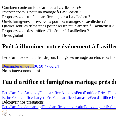
Combien coûte un feu d'artifice à Lavilledieu ?
+
Intervenez-vous pour un mariage à Lavilledieu ?
+
Proposez-vous un feu d'artifice de jour à Lavilledieu ?
+
Quels fumigènes utilisez-vous pour les mariages à Lavilledieu ?
+
Quelles sont les démarches pour tirer un feu d'artifice à Lavilledieu ?
+
Proposez-vous des artifices d'intérieur à Lavilledieu ?
+
Devis gratuit
Prêt à illuminer votre événement à
Laville
Feu d'artifice de nuit, feu de jour, fumigènes mariage ou étincelles f
Demander un devis
06 50 47 62 24
Nous intervenons aussi
Feu d'artifice et fumigènes mariage près 
Feu d'artifice
Annonay
Feu d'artifice
Aubenas
Feu d'artifice
Privas
Feu 
Bains
Feu d'artifice
Largentière
Feu d'artifice
Lamastre
Feu d'artifice
Le
Découvrir nos prestations
Feu d'artifice de mariage
Feu d'artifice anniversaire
Feux de jour & fu