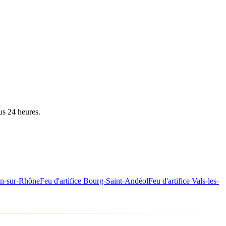
us 24 heures.
n-sur-Rhône
Feu d'artifice
Bourg-Saint-Andéol
Feu d'artifice
Vals-les-