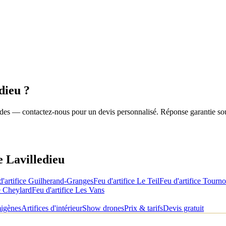
dieu
?
roides — contactez-nous pour un devis personnalisé. Réponse garantie so
de
Lavilledieu
d'artifice
Guilherand-Granges
Feu d'artifice
Le Teil
Feu d'artifice
Tourno
 Cheylard
Feu d'artifice
Les Vans
migènes
Artifices d'intérieur
Show drones
Prix & tarifs
Devis gratuit