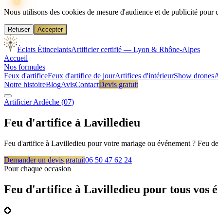
Nous utilisons des cookies de mesure d'audience et de publicité pour 
Refuser
Accepter
Éclats Étincelants
Artificier certifié — Lyon & Rhône-Alpes
Accueil
Nos formules
Feux d'artifice
Feux d'artifice de jour
Artifices d'intérieur
Show drones
A
Notre histoire
Blog
Avis
Contact
Devis gratuit
Artificier
Ardèche
(
07
)
Feu d'artifice à
Lavilledieu
Feu d'artifice à Lavilledieu pour votre mariage ou événement ? Feu de 
Demander un devis gratuit
06 50 47 62 24
Pour chaque occasion
Feu d'artifice à
Lavilledieu
pour tous vos 
💍