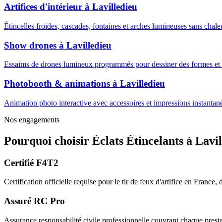
Artifices d'intérieur
à
Lavilledieu
Étincelles froides, cascades, fontaines et arches lumineuses sans cha
Show drones
à
Lavilledieu
Essaims de drones lumineux programmés pour dessiner des formes et m
Photobooth & animations
à
Lavilledieu
Animation photo interactive avec accessoires et impressions instantanée
Nos engagements
Pourquoi choisir
Éclats Étincelants
à
Lavil
Certifié F4T2
Certification officielle requise pour le tir de feux d'artifice en France
Assuré RC Pro
Assurance responsabilité civile professionnelle couvrant chaque prestat