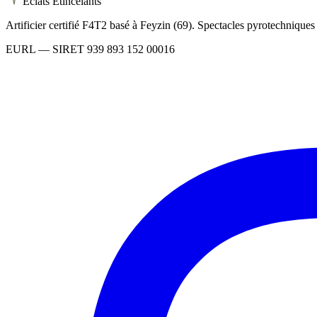
Éclats Étincelants
Artificier certifié F4T2 basé à Feyzin (69). Spectacles pyrotechnique
EURL
— SIRET
939 893 152 00016