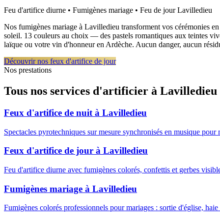
Feu d'artifice diurne • Fumigènes mariage • Feu de jour
Lavilledieu
Nos fumigènes mariage à Lavilledieu transforment vos cérémonies en ple
soleil. 13 couleurs au choix — des pastels romantiques aux teintes viv
laïque ou votre vin d'honneur en Ardèche. Aucun danger, aucun résidu
Découvrir nos feux d'artifice de jour
Nos prestations
Tous nos services d'artificier à
Lavilledieu
Feux d'artifice de nuit
à
Lavilledieu
Spectacles pyrotechniques sur mesure synchronisés en musique pour 
Feux d'artifice de jour
à
Lavilledieu
Feu d'artifice diurne avec fumigènes colorés, confettis et gerbes visib
Fumigènes mariage
à
Lavilledieu
Fumigènes colorés professionnels pour mariages : sortie d'église, haie