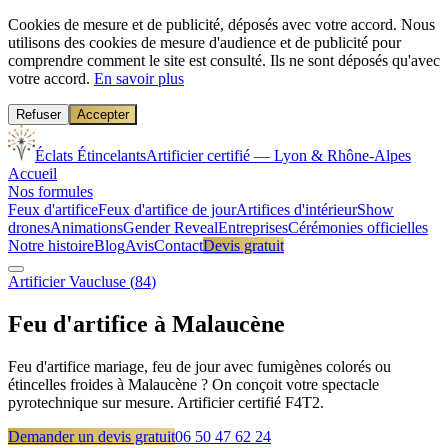
Cookies de mesure et de publicité, déposés avec votre accord.
Nous
utilisons des cookies de mesure d'audience et de publicité pour
comprendre comment le site est consulté. Ils ne sont déposés qu'avec
votre accord.
En savoir plus
Refuser
Accepter
Éclats Étincelants
Artificier certifié — Lyon & Rhône-Alpes
Accueil
Nos formules
Feux d'artifice
Feux d'artifice de jour
Artifices d'intérieur
Show
drones
Animations
Gender Reveal
Entreprises
Cérémonies officielles
Notre histoire
Blog
Avis
Contact
Devis gratuit
Artificier
Vaucluse
(
84
)
Feu d'artifice à
Malaucène
Feu d'artifice mariage, feu de jour avec fumigènes colorés ou
étincelles froides à Malaucène ? On conçoit votre spectacle
pyrotechnique sur mesure. Artificier certifié F4T2.
Demander un devis gratuit
06 50 47 62 24