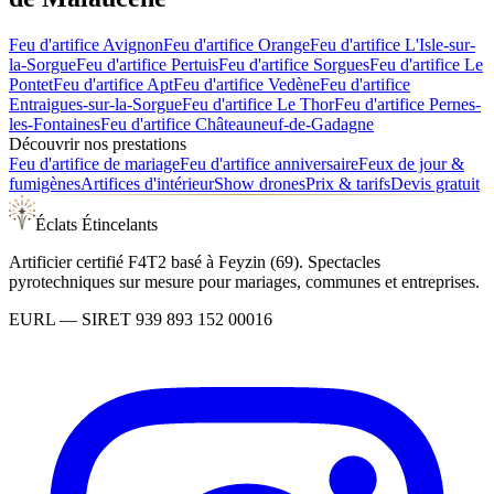
Feu d'artifice
Avignon
Feu d'artifice
Orange
Feu d'artifice
L'Isle-sur-
la-Sorgue
Feu d'artifice
Pertuis
Feu d'artifice
Sorgues
Feu d'artifice
Le
Pontet
Feu d'artifice
Apt
Feu d'artifice
Vedène
Feu d'artifice
Entraigues-sur-la-Sorgue
Feu d'artifice
Le Thor
Feu d'artifice
Pernes-
les-Fontaines
Feu d'artifice
Châteauneuf-de-Gadagne
Découvrir nos prestations
Feu d'artifice de mariage
Feu d'artifice anniversaire
Feux de jour &
fumigènes
Artifices d'intérieur
Show drones
Prix & tarifs
Devis gratuit
Éclats Étincelants
Artificier certifié F4T2 basé à Feyzin (69). Spectacles
pyrotechniques sur mesure pour mariages, communes et entreprises.
EURL
— SIRET
939 893 152 00016