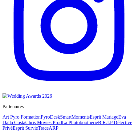
Partenaires
Art Pyro Formation
PyroDesk
SmartMoments
Esprit Mariage
Eva
Dalla Costa
Chris Movies Prod
La Photobootherie
B.R.I.P Détective
Privé
Esprit Survie
TraceARP