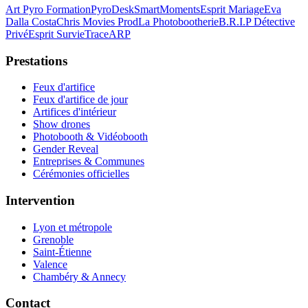
Art Pyro Formation
PyroDesk
SmartMoments
Esprit Mariage
Eva
Dalla Costa
Chris Movies Prod
La Photobootherie
B.R.I.P Détective
Privé
Esprit Survie
TraceARP
Prestations
Feux d'artifice
Feux d'artifice de jour
Artifices d'intérieur
Show drones
Photobooth & Vidéobooth
Gender Reveal
Entreprises & Communes
Cérémonies officielles
Intervention
Lyon et métropole
Grenoble
Saint-Étienne
Valence
Chambéry & Annecy
Contact