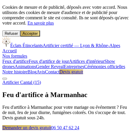
Cookies de mesure et de publicité, déposés avec votre accord.
Nous
utilisons des cookies de mesure d'audience et de publicité pour
comprendre comment le site est consulté. Ils ne sont déposés qu'avec
votre accord.
En savoir plus
Refuser
Accepter
Éclats Étincelants
Artificier certifié — Lyon & Rhône-Alpes
Accueil
Nos formules
Feux d'artifice
Feux d'artifice de jour
Artifices d'intérieur
Show
drones
Animations
Gender Reveal
Entreprises
Cérémonies officielles
Notre histoire
Blog
Avis
Contact
Devis gratuit
Artificier
Cantal
(
15
)
Feu d'artifice à
Marmanhac
Feu d'artifice à Marmanhac pour votre mariage ou événement ? Feu
de nuit, feu de jour diurne, fumigènes colorés. On s'occupe de tout.
Devis gratuit sous 24h.
Demander un devis gratuit
06 50 47 62 24