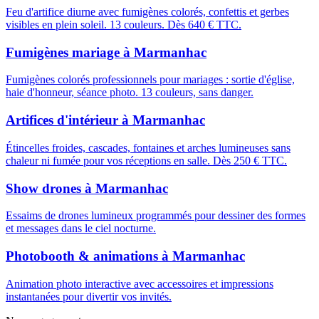
Feu d'artifice diurne avec fumigènes colorés, confettis et gerbes
visibles en plein soleil. 13 couleurs. Dès 640 € TTC.
Fumigènes mariage
à
Marmanhac
Fumigènes colorés professionnels pour mariages : sortie d'église,
haie d'honneur, séance photo. 13 couleurs, sans danger.
Artifices d'intérieur
à
Marmanhac
Étincelles froides, cascades, fontaines et arches lumineuses sans
chaleur ni fumée pour vos réceptions en salle. Dès 250 € TTC.
Show drones
à
Marmanhac
Essaims de drones lumineux programmés pour dessiner des formes
et messages dans le ciel nocturne.
Photobooth & animations
à
Marmanhac
Animation photo interactive avec accessoires et impressions
instantanées pour divertir vos invités.