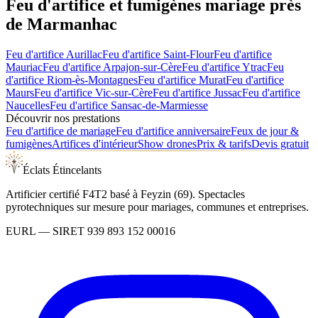
Feu d'artifice et fumigènes mariage près
de
Marmanhac
Feu d'artifice
Aurillac
Feu d'artifice
Saint-Flour
Feu d'artifice
Mauriac
Feu d'artifice
Arpajon-sur-Cère
Feu d'artifice
Ytrac
Feu
d'artifice
Riom-ès-Montagnes
Feu d'artifice
Murat
Feu d'artifice
Maurs
Feu d'artifice
Vic-sur-Cère
Feu d'artifice
Jussac
Feu d'artifice
Naucelles
Feu d'artifice
Sansac-de-Marmiesse
Découvrir nos prestations
Feu d'artifice de mariage
Feu d'artifice anniversaire
Feux de jour &
fumigènes
Artifices d'intérieur
Show drones
Prix & tarifs
Devis gratuit
Éclats Étincelants
Artificier certifié F4T2 basé à Feyzin (69). Spectacles
pyrotechniques sur mesure pour mariages, communes et entreprises.
EURL
— SIRET
939 893 152 00016