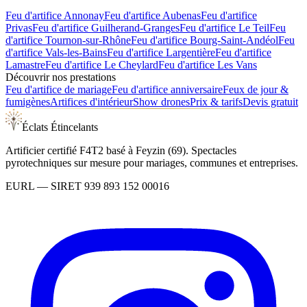
Feu d'artifice
Annonay
Feu d'artifice
Aubenas
Feu d'artifice
Privas
Feu d'artifice
Guilherand-Granges
Feu d'artifice
Le Teil
Feu
d'artifice
Tournon-sur-Rhône
Feu d'artifice
Bourg-Saint-Andéol
Feu
d'artifice
Vals-les-Bains
Feu d'artifice
Largentière
Feu d'artifice
Lamastre
Feu d'artifice
Le Cheylard
Feu d'artifice
Les Vans
Découvrir nos prestations
Feu d'artifice de mariage
Feu d'artifice anniversaire
Feux de jour &
fumigènes
Artifices d'intérieur
Show drones
Prix & tarifs
Devis gratuit
Éclats Étincelants
Artificier certifié F4T2 basé à Feyzin (69). Spectacles
pyrotechniques sur mesure pour mariages, communes et entreprises.
EURL
— SIRET
939 893 152 00016