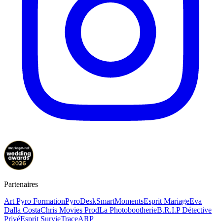
Partenaires
Art Pyro Formation
PyroDesk
SmartMoments
Esprit Mariage
Eva
Dalla Costa
Chris Movies Prod
La Photobootherie
B.R.I.P Détective
Privé
Esprit Survie
TraceARP