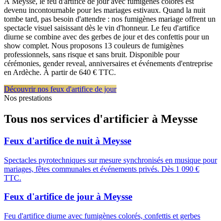
À Meysse, le feu d'artifice de jour avec fumigènes colorés est
devenu incontournable pour les mariages estivaux. Quand la nuit
tombe tard, pas besoin d'attendre : nos fumigènes mariage offrent un
spectacle visuel saisissant dès le vin d'honneur. Le feu d'artifice
diurne se combine avec des gerbes de jour et des confettis pour un
show complet. Nous proposons 13 couleurs de fumigènes
professionnels, sans risque et sans bruit. Disponible pour
cérémonies, gender reveal, anniversaires et événements d'entreprise
en Ardèche. À partir de 640 € TTC.
Découvrir nos feux d'artifice de jour
Nos prestations
Tous nos services d'artificier à
Meysse
Feux d'artifice de nuit
à
Meysse
Spectacles pyrotechniques sur mesure synchronisés en musique pour
mariages, fêtes communales et événements privés. Dès 1 090 €
TTC.
Feux d'artifice de jour
à
Meysse
Feu d'artifice diurne avec fumigènes colorés, confettis et gerbes