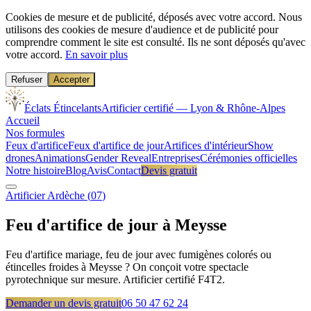
Cookies de mesure et de publicité, déposés avec votre accord.
Nous
utilisons des cookies de mesure d'audience et de publicité pour
comprendre comment le site est consulté. Ils ne sont déposés qu'avec
votre accord.
En savoir plus
Refuser
Accepter
Éclats Étincelants
Artificier certifié — Lyon & Rhône-Alpes
Accueil
Nos formules
Feux d'artifice
Feux d'artifice de jour
Artifices d'intérieur
Show
drones
Animations
Gender Reveal
Entreprises
Cérémonies officielles
Notre histoire
Blog
Avis
Contact
Devis gratuit
Artificier
Ardèche
(
07
)
Feu d'artifice de jour à
Meysse
Feu d'artifice mariage, feu de jour avec fumigènes colorés ou
étincelles froides à Meysse ? On conçoit votre spectacle
pyrotechnique sur mesure. Artificier certifié F4T2.
Demander un devis gratuit
06 50 47 62 24