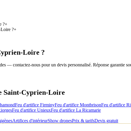
e ?
+
-Loire ?
+
Cyprien-Loire
?
roides — contactez-nous pour un devis personnalisé. Réponse garantie so
de
Saint-Cyprien-Loire
Chamond
Feu d'artifice
Firminy
Feu d'artifice
Montbrison
Feu d'artifice
Ri
iorges
Feu d'artifice
Unieux
Feu d'artifice
La Ricamarie
migènes
Artifices d'intérieur
Show drones
Prix & tarifs
Devis gratuit