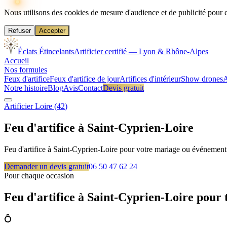
Nous utilisons des cookies de mesure d'audience et de publicité pour 
Refuser
Accepter
Éclats Étincelants
Artificier certifié — Lyon & Rhône-Alpes
Accueil
Nos formules
Feux d'artifice
Feux d'artifice de jour
Artifices d'intérieur
Show drones
A
Notre histoire
Blog
Avis
Contact
Devis gratuit
Artificier
Loire
(
42
)
Feu d'artifice à
Saint-Cyprien-Loire
Feu d'artifice à Saint-Cyprien-Loire pour votre mariage ou événement 
Demander un devis gratuit
06 50 47 62 24
Pour chaque occasion
Feu d'artifice à
Saint-Cyprien-Loire
pour 
💍