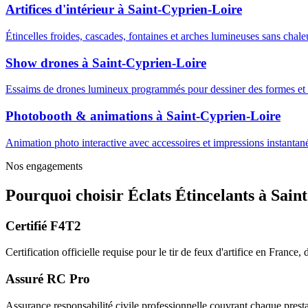
Artifices d'intérieur
à
Saint-Cyprien-Loire
Étincelles froides, cascades, fontaines et arches lumineuses sans cha
Show drones
à
Saint-Cyprien-Loire
Essaims de drones lumineux programmés pour dessiner des formes et m
Photobooth & animations
à
Saint-Cyprien-Loire
Animation photo interactive avec accessoires et impressions instantanée
Nos engagements
Pourquoi choisir
Éclats Étincelants
à
Sain
Certifié F4T2
Certification officielle requise pour le tir de feux d'artifice en France
Assuré RC Pro
Assurance responsabilité civile professionnelle couvrant chaque prestat