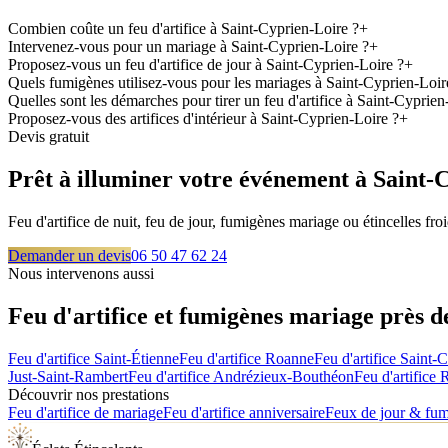
Combien coûte un feu d'artifice à Saint-Cyprien-Loire ?
+
Intervenez-vous pour un mariage à Saint-Cyprien-Loire ?
+
Proposez-vous un feu d'artifice de jour à Saint-Cyprien-Loire ?
+
Quels fumigènes utilisez-vous pour les mariages à Saint-Cyprien-Loir
Quelles sont les démarches pour tirer un feu d'artifice à Saint-Cyprien
Proposez-vous des artifices d'intérieur à Saint-Cyprien-Loire ?
+
Devis gratuit
Prêt à illuminer votre événement à
Saint-
Feu d'artifice de nuit, feu de jour, fumigènes mariage ou étincelles f
Demander un devis
06 50 47 62 24
Nous intervenons aussi
Feu d'artifice et fumigènes mariage près 
Feu d'artifice
Saint-Étienne
Feu d'artifice
Roanne
Feu d'artifice
Saint-
Just-Saint-Rambert
Feu d'artifice
Andrézieux-Bouthéon
Feu d'artifice
R
Découvrir nos prestations
Feu d'artifice de mariage
Feu d'artifice anniversaire
Feux de jour & fu