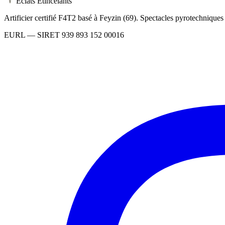
Éclats Étincelants
Artificier certifié F4T2 basé à Feyzin (69). Spectacles pyrotechnique
EURL
— SIRET
939 893 152 00016