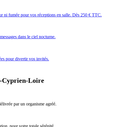
leur ni fumée pour vos réceptions en salle. Dès 250 € TTC.
essages dans le ciel nocturne.
s pour divertir vos invités.
t-Cyprien-Loire
, délivrée par un organisme agréé.
ion, pour votre totale sérénité.