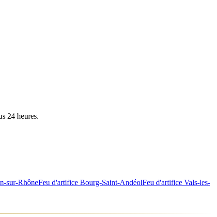
us 24 heures.
n-sur-Rhône
Feu d'artifice
Bourg-Saint-Andéol
Feu d'artifice
Vals-les-