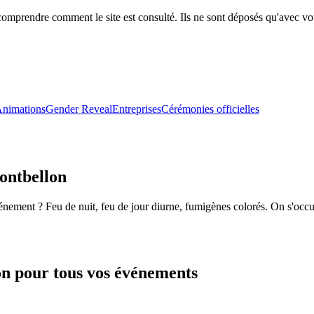
comprendre comment le site est consulté. Ils ne sont déposés qu'avec vo
nimations
Gender Reveal
Entreprises
Cérémonies officielles
ontbellon
énement ? Feu de nuit, feu de jour diurne, fumigènes colorés. On s'occu
on
pour tous vos événements