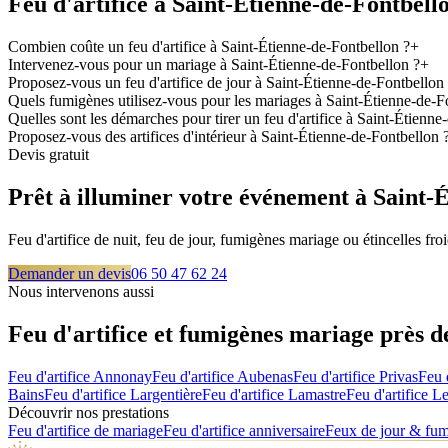
Feu d'artifice à
Saint-Étienne-de-Fontbell
Combien coûte un feu d'artifice à Saint-Étienne-de-Fontbellon ?
+
Intervenez-vous pour un mariage à Saint-Étienne-de-Fontbellon ?
+
Proposez-vous un feu d'artifice de jour à Saint-Étienne-de-Fontbellon
Quels fumigènes utilisez-vous pour les mariages à Saint-Étienne-de-F
Quelles sont les démarches pour tirer un feu d'artifice à Saint-Étienne
Proposez-vous des artifices d'intérieur à Saint-Étienne-de-Fontbellon 
Devis gratuit
Prêt à illuminer votre événement à
Saint-
Feu d'artifice de nuit, feu de jour, fumigènes mariage ou étincelles f
Demander un devis
06 50 47 62 24
Nous intervenons aussi
Feu d'artifice et fumigènes mariage près 
Feu d'artifice
Annonay
Feu d'artifice
Aubenas
Feu d'artifice
Privas
Feu 
Bains
Feu d'artifice
Largentière
Feu d'artifice
Lamastre
Feu d'artifice
Le
Découvrir nos prestations
Feu d'artifice de mariage
Feu d'artifice anniversaire
Feux de jour & fu