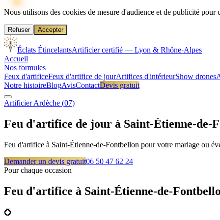
Nous utilisons des cookies de mesure d'audience et de publicité pour 
Refuser
Accepter
Éclats Étincelants
Artificier certifié — Lyon & Rhône-Alpes
Accueil
Nos formules
Feux d'artifice
Feux d'artifice de jour
Artifices d'intérieur
Show drones
A
Notre histoire
Blog
Avis
Contact
Devis gratuit
Artificier
Ardèche
(
07
)
Feu d'artifice de jour à
Saint-Étienne-de-F
Feu d'artifice à Saint-Étienne-de-Fontbellon pour votre mariage ou év
Demander un devis gratuit
06 50 47 62 24
Pour chaque occasion
Feu d'artifice à
Saint-Étienne-de-Fontbell
💍