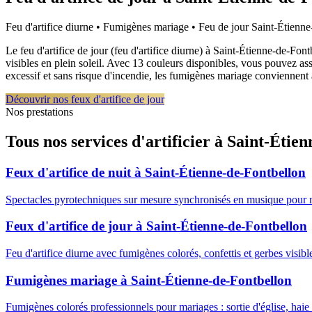
Feu d'artifice diurne • Fumigènes mariage • Feu de jour
Saint-Étienne
Le feu d'artifice de jour (feu d'artifice diurne) à Saint-Étienne-de-Fo
visibles en plein soleil. Avec 13 couleurs disponibles, vous pouvez as
excessif et sans risque d'incendie, les fumigènes mariage conviennent à
Découvrir nos feux d'artifice de jour
Nos prestations
Tous nos services d'artificier à
Saint-Étien
Feux d'artifice de nuit
à
Saint-Étienne-de-Fontbellon
Spectacles pyrotechniques sur mesure synchronisés en musique pour 
Feux d'artifice de jour
à
Saint-Étienne-de-Fontbellon
Feu d'artifice diurne avec fumigènes colorés, confettis et gerbes visib
Fumigènes mariage
à
Saint-Étienne-de-Fontbellon
Fumigènes colorés professionnels pour mariages : sortie d'église, haie