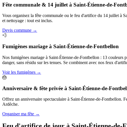
Fête communale & 14 juillet
à
Saint-Étienne-de-Fontb
Vous organisez la fête communale ou le feu d'artifice du 14 juillet à
et nettoyage : tout est inclus.
Devis commune
→
💨
Fumigènes mariage
à
Saint-Étienne-de-Fontbellon
Nos fumigènes mariage à Saint-Étienne-de-Fontbellon : 13 couleurs prof
danger, sans résidu sur les tenues. Se combinent avec nos feux d'artific
Voir les fumigènes
→
🎂
Anniversaire & fête privée
à
Saint-Étienne-de-Fontbel
Offrez un anniversaire spectaculaire à Saint-Étienne-de-Fontbellon. Feu 
Ardèche.
Organiser ma fête
→
Feu d'artifice de jour à
Saint-Étienne-de-F