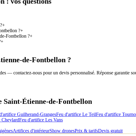
on
: vos questions
 ?
+
ontbellon ?
+
-de-Fontbellon ?
+
?
+
Étienne-de-Fontbellon
?
roides — contactez-nous pour un devis personnalisé. Réponse garantie so
de
Saint-Étienne-de-Fontbellon
d'artifice
Guilherand-Granges
Feu d'artifice
Le Teil
Feu d'artifice
Tourno
 Cheylard
Feu d'artifice
Les Vans
migènes
Artifices d'intérieur
Show drones
Prix & tarifs
Devis gratuit