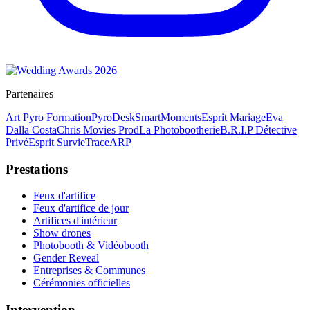
Partenaires
Art Pyro Formation
PyroDesk
SmartMoments
Esprit Mariage
Eva
Dalla Costa
Chris Movies Prod
La Photobootherie
B.R.I.P Détective
Privé
Esprit Survie
TraceARP
Prestations
Feux d'artifice
Feux d'artifice de jour
Artifices d'intérieur
Show drones
Photobooth & Vidéobooth
Gender Reveal
Entreprises & Communes
Cérémonies officielles
Intervention