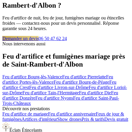
Rambert-d'Albon
?
Feu d'artifice de nuit, feu de jour, fumigènes mariage ou étincelles
froides — contactez-nous pour un devis personnalisé. Réponse
garantie sous 24 heures.
Demander un devis
06 50 47 62 24
Nous intervenons aussi
Feu d'artifice et fumigènes mariage près
de
Saint-Rambert-d'Albon
Feu d'artifice
Bourg-lès-Valence
Feu d'artifice
Pierrelatte
Feu
d'artifice
Portes-lès-Valence
Feu d'artifice
Bourg-de-Péage
Feu
d'artifice
Crest
Feu d'artifice
Livron-sur-Drôme
Feu d'artifice
Loriol-
sur-Drôme
Feu d'artifice
Tain-l'Hermitage
Feu d'artifice
Die
Feu
d'artifice
Donzère
Feu d'artifice
Nyons
Feu d'artifice
Saint-Paul-
Trois-Châteaux
Découvrir nos prestations
Feu d'artifice de mariage
Feu d'artifice anniversaire
Feux de jour &
fumigènes
Artifices d'intérieur
Show drones
Prix & tarifs
Devis gratuit
Éclats Étincelants