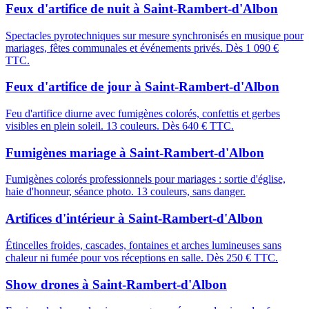
Feux d'artifice de nuit
à
Saint-Rambert-d'Albon
Spectacles pyrotechniques sur mesure synchronisés en musique pour
mariages, fêtes communales et événements privés. Dès 1 090 €
TTC.
Feux d'artifice de jour
à
Saint-Rambert-d'Albon
Feu d'artifice diurne avec fumigènes colorés, confettis et gerbes
visibles en plein soleil. 13 couleurs. Dès 640 € TTC.
Fumigènes mariage
à
Saint-Rambert-d'Albon
Fumigènes colorés professionnels pour mariages : sortie d'église,
haie d'honneur, séance photo. 13 couleurs, sans danger.
Artifices d'intérieur
à
Saint-Rambert-d'Albon
Étincelles froides, cascades, fontaines et arches lumineuses sans
chaleur ni fumée pour vos réceptions en salle. Dès 250 € TTC.
Show drones
à
Saint-Rambert-d'Albon