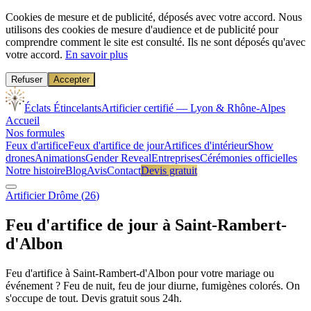
Cookies de mesure et de publicité, déposés avec votre accord.
Nous
utilisons des cookies de mesure d'audience et de publicité pour
comprendre comment le site est consulté. Ils ne sont déposés qu'avec
votre accord.
En savoir plus
Refuser
Accepter
Éclats Étincelants
Artificier certifié — Lyon & Rhône-Alpes
Accueil
Nos formules
Feux d'artifice
Feux d'artifice de jour
Artifices d'intérieur
Show
drones
Animations
Gender Reveal
Entreprises
Cérémonies officielles
Notre histoire
Blog
Avis
Contact
Devis gratuit
Artificier
Drôme
(
26
)
Feu d'artifice de jour à
Saint-Rambert-
d'Albon
Feu d'artifice à Saint-Rambert-d'Albon pour votre mariage ou
événement ? Feu de nuit, feu de jour diurne, fumigènes colorés. On
s'occupe de tout. Devis gratuit sous 24h.