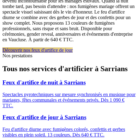
devenu incontournable pour les mariages estivaux. Quand la nuit
tombe tard, pas besoin d'attendre : nos fumigènes mariage offrent un
spectacle visuel saisissant dès le vin d'honneur. Le feu d'artifice
diurne se combine avec des gerbes de jour et des confettis pour un
show complet. Nous proposons 13 couleurs de fumigènes
professionnels, sans risque et sans bruit. Disponible pour
cérémonies, gender reveal, anniversaires et événements d'entreprise
en Vaucluse. À partir de 640 € TTC.
Découvrir nos feux d'artifice de jour
Nos prestations
Tous nos services d'artificier à
Sarrians
Feux d'artifice de nuit
à
Sarrians
Spectacles pyrotechniques sur mesure synchronisés en musique pour
mariages, fêtes communales et événements privés. Dès 1 090 €
TTC.
Feux d'artifice de jour
à
Sarrians
Feu d'artifice diurne avec fumigènes colorés, confettis et gerbes
visibles en plein soleil. 13 couleurs. Dès 640 € TTC.