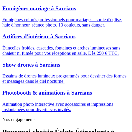
Fumigènes mariage
à
Sarrians
Fumigènes colorés professionnels pour mariages : sortie d'église,
haie d'honneur, séance photo. 13 couleurs, sans danger.
Artifices d'intérieur
à
Sarrians
Étincelles froides, cascades, fontaines et arches lumineuses sans
chaleur ni fumée pour vos réceptions en salle. Dès 250 € TTC.
Show drones
à
Sarrians
Essaims de drones lumineux programmés pour dessiner des formes
et messages dans le ciel nocturne.
Photobooth & animations
à
Sarrians
Animation photo interactive avec accessoires et impressions
instantanées pour divertir vos invités.
Nos engagements
Pourquoi choisir
Éclats Étincelants
à