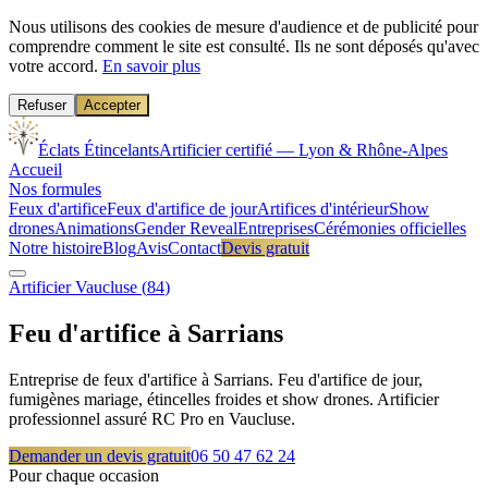
Nous utilisons des cookies de mesure d'audience et de publicité pour
comprendre comment le site est consulté. Ils ne sont déposés qu'avec
votre accord.
En savoir plus
Refuser
Accepter
Éclats Étincelants
Artificier certifié — Lyon & Rhône-Alpes
Accueil
Nos formules
Feux d'artifice
Feux d'artifice de jour
Artifices d'intérieur
Show
drones
Animations
Gender Reveal
Entreprises
Cérémonies officielles
Notre histoire
Blog
Avis
Contact
Devis gratuit
Artificier
Vaucluse
(
84
)
Feu d'artifice à
Sarrians
Entreprise de feux d'artifice à Sarrians. Feu d'artifice de jour,
fumigènes mariage, étincelles froides et show drones. Artificier
professionnel assuré RC Pro en Vaucluse.
Demander un devis gratuit
06 50 47 62 24
Pour chaque occasion