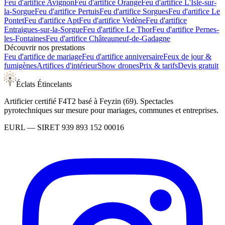
Feu d'artifice
Avignon
Feu d'artifice
Orange
Feu d'artifice
L'Isle-sur-
la-Sorgue
Feu d'artifice
Pertuis
Feu d'artifice
Sorgues
Feu d'artifice
Le
Pontet
Feu d'artifice
Apt
Feu d'artifice
Vedène
Feu d'artifice
Entraigues-sur-la-Sorgue
Feu d'artifice
Le Thor
Feu d'artifice
Pernes-
les-Fontaines
Feu d'artifice
Châteauneuf-de-Gadagne
Découvrir nos prestations
Feu d'artifice de mariage
Feu d'artifice anniversaire
Feux de jour &
fumigènes
Artifices d'intérieur
Show drones
Prix & tarifs
Devis gratuit
Éclats Étincelants
Artificier certifié F4T2 basé à Feyzin (69). Spectacles
pyrotechniques sur mesure pour mariages, communes et entreprises.
EURL
— SIRET
939 893 152 00016