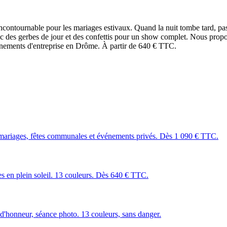
incontournable pour les mariages estivaux. Quand la nuit tombe tard, pa
vec des gerbes de jour et des confettis pour un show complet. Nous prop
vénements d'entreprise en Drôme. À partir de 640 € TTC.
mariages, fêtes communales et événements privés. Dès 1 090 € TTC.
les en plein soleil. 13 couleurs. Dès 640 € TTC.
 d'honneur, séance photo. 13 couleurs, sans danger.