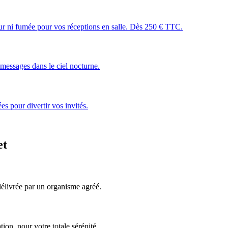
leur ni fumée pour vos réceptions en salle. Dès 250 € TTC.
essages dans le ciel nocturne.
s pour divertir vos invités.
et
, délivrée par un organisme agréé.
ion, pour votre totale sérénité.