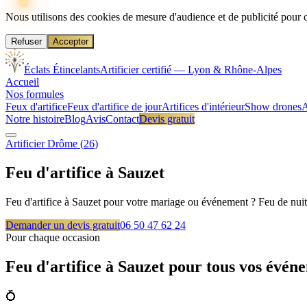
Nous utilisons des cookies de mesure d'audience et de publicité pour 
Refuser
Accepter
Éclats Étincelants
Artificier certifié — Lyon & Rhône-Alpes
Accueil
Nos formules
Feux d'artifice
Feux d'artifice de jour
Artifices d'intérieur
Show drones
A
Notre histoire
Blog
Avis
Contact
Devis gratuit
Artificier
Drôme
(
26
)
Feu d'artifice à
Sauzet
Feu d'artifice à Sauzet pour votre mariage ou événement ? Feu de nuit,
Demander un devis gratuit
06 50 47 62 24
Pour chaque occasion
Feu d'artifice à
Sauzet
pour tous vos évén
💍