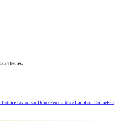
us 24 heures.
d'artifice
Livron-sur-Drôme
Feu d'artifice
Loriol-sur-Drôme
Feu