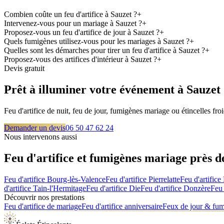
Combien coûte un feu d'artifice à Sauzet ?
+
Intervenez-vous pour un mariage à Sauzet ?
+
Proposez-vous un feu d'artifice de jour à Sauzet ?
+
Quels fumigènes utilisez-vous pour les mariages à Sauzet ?
+
Quelles sont les démarches pour tirer un feu d'artifice à Sauzet ?
+
Proposez-vous des artifices d'intérieur à Sauzet ?
+
Devis gratuit
Prêt à illuminer votre événement à
Sauzet
Feu d'artifice de nuit, feu de jour, fumigènes mariage ou étincelles f
Demander un devis
06 50 47 62 24
Nous intervenons aussi
Feu d'artifice et fumigènes mariage près 
Feu d'artifice
Bourg-lès-Valence
Feu d'artifice
Pierrelatte
Feu d'artifice
d'artifice
Tain-l'Hermitage
Feu d'artifice
Die
Feu d'artifice
Donzère
Feu 
Découvrir nos prestations
Feu d'artifice de mariage
Feu d'artifice anniversaire
Feux de jour & fu