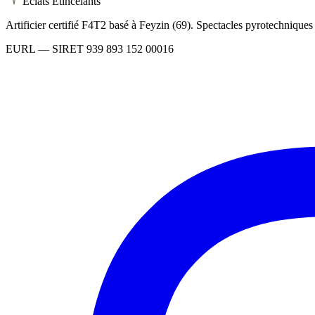
Éclats Étincelants
Artificier certifié F4T2 basé à Feyzin (69). Spectacles pyrotechnique
EURL
— SIRET
939 893 152 00016