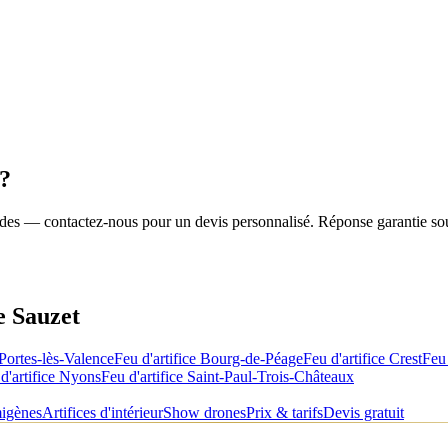
?
roides — contactez-nous pour un devis personnalisé. Réponse garantie so
de
Sauzet
Portes-lès-Valence
Feu d'artifice
Bourg-de-Péage
Feu d'artifice
Crest
Feu 
d'artifice
Nyons
Feu d'artifice
Saint-Paul-Trois-Châteaux
migènes
Artifices d'intérieur
Show drones
Prix & tarifs
Devis gratuit