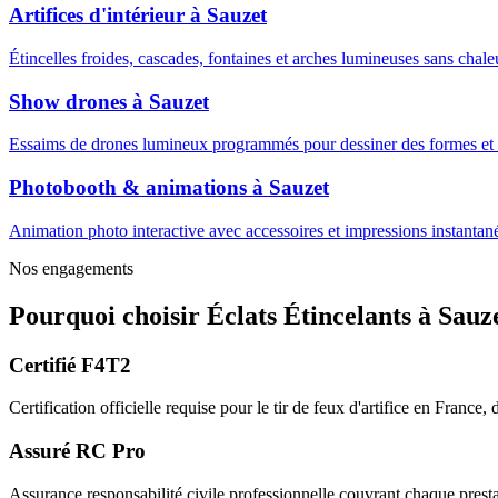
Artifices d'intérieur
à
Sauzet
Étincelles froides, cascades, fontaines et arches lumineuses sans cha
Show drones
à
Sauzet
Essaims de drones lumineux programmés pour dessiner des formes et m
Photobooth & animations
à
Sauzet
Animation photo interactive avec accessoires et impressions instantanée
Nos engagements
Pourquoi choisir
Éclats Étincelants
à
Sauz
Certifié F4T2
Certification officielle requise pour le tir de feux d'artifice en France
Assuré RC Pro
Assurance responsabilité civile professionnelle couvrant chaque prestat