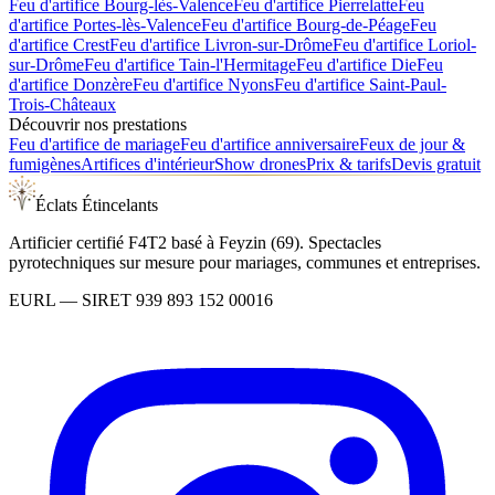
Feu d'artifice
Bourg-lès-Valence
Feu d'artifice
Pierrelatte
Feu
d'artifice
Portes-lès-Valence
Feu d'artifice
Bourg-de-Péage
Feu
d'artifice
Crest
Feu d'artifice
Livron-sur-Drôme
Feu d'artifice
Loriol-
sur-Drôme
Feu d'artifice
Tain-l'Hermitage
Feu d'artifice
Die
Feu
d'artifice
Donzère
Feu d'artifice
Nyons
Feu d'artifice
Saint-Paul-
Trois-Châteaux
Découvrir nos prestations
Feu d'artifice de mariage
Feu d'artifice anniversaire
Feux de jour &
fumigènes
Artifices d'intérieur
Show drones
Prix & tarifs
Devis gratuit
Éclats Étincelants
Artificier certifié F4T2 basé à Feyzin (69). Spectacles
pyrotechniques sur mesure pour mariages, communes et entreprises.
EURL
— SIRET
939 893 152 00016