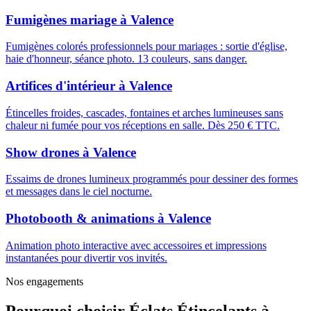
Fumigènes mariage
à
Valence
Fumigènes colorés professionnels pour mariages : sortie d'église,
haie d'honneur, séance photo. 13 couleurs, sans danger.
Artifices d'intérieur
à
Valence
Étincelles froides, cascades, fontaines et arches lumineuses sans
chaleur ni fumée pour vos réceptions en salle. Dès 250 € TTC.
Show drones
à
Valence
Essaims de drones lumineux programmés pour dessiner des formes
et messages dans le ciel nocturne.
Photobooth & animations
à
Valence
Animation photo interactive avec accessoires et impressions
instantanées pour divertir vos invités.
Nos engagements
Pourquoi choisir
Éclats Étincelants
à