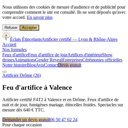
Nous utilisons des cookies de mesure d'audience et de publicité pour
comprendre comment le site est consulté. Ils ne sont déposés qu'avec
votre accord.
En savoir plus
Refuser
Accepter
Éclats Étincelants
Artificier certifié — Lyon & Rhône-Alpes
Accueil
Nos formules
Feux d'artifice
Feux d'artifice de jour
Artifices d'intérieur
Show
drones
Animations
Gender Reveal
Entreprises
Cérémonies officielles
Notre histoire
Blog
Avis
Contact
Devis gratuit
Artificier
Drôme
(
26
)
Feu d'artifice à
Valence
Artificier certifié F4T2 à Valence et en Drôme. Feux d'artifice de
nuit et de jour, fumigènes mariage, étincelles froides. Spectacles sur
mesure dès 640 € TTC.
Demander un devis gratuit
06 50 47 62 24
Pour chaque occasion