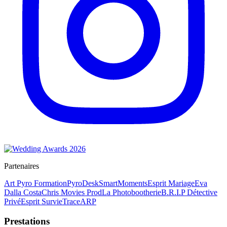
Partenaires
Art Pyro Formation
PyroDesk
SmartMoments
Esprit Mariage
Eva
Dalla Costa
Chris Movies Prod
La Photobootherie
B.R.I.P Détective
Privé
Esprit Survie
TraceARP
Prestations