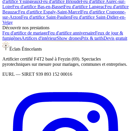
d'artifice
Yssingeaux
Feu d'artifice
Brioude
Feu d'artifice
Aurec-sur-
Loire
Feu d'artifice
Bas-en-Basset
Feu d'artifice
Langeac
Feu d'artifice
Beauzac
Feu d'artifice
Espaly-Saint-Marcel
Feu d'artifice
Craponne-
sur-Arzon
Feu d'artifice
Saint-Paulien
Feu d'artifice
Saint-Didier-en-
Velay
Découvrir nos prestations
Feu d'artifice de mariage
Feu d'artifice anniversaire
Feux de jour &
fumigènes
Artifices d'intérieur
Show drones
Prix & tarifs
Devis gratuit
Éclats Étincelants
Artificier certifié F4T2 basé à Feyzin (69). Spectacles
pyrotechniques sur mesure pour mariages, communes et entreprises.
EURL
— SIRET
939 893 152 00016