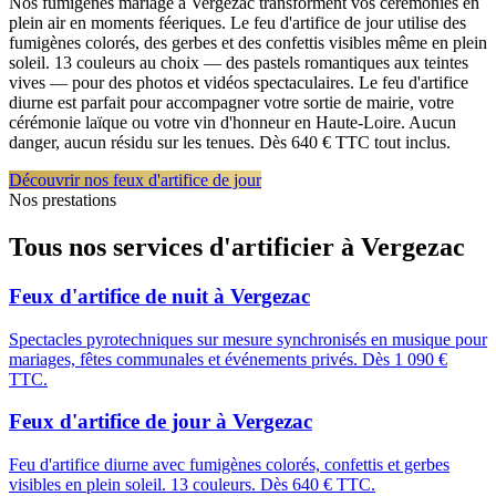
Nos fumigènes mariage à Vergezac transforment vos cérémonies en
plein air en moments féeriques. Le feu d'artifice de jour utilise des
fumigènes colorés, des gerbes et des confettis visibles même en plein
soleil. 13 couleurs au choix — des pastels romantiques aux teintes
vives — pour des photos et vidéos spectaculaires. Le feu d'artifice
diurne est parfait pour accompagner votre sortie de mairie, votre
cérémonie laïque ou votre vin d'honneur en Haute-Loire. Aucun
danger, aucun résidu sur les tenues. Dès 640 € TTC tout inclus.
Découvrir nos feux d'artifice de jour
Nos prestations
Tous nos services d'artificier à
Vergezac
Feux d'artifice de nuit
à
Vergezac
Spectacles pyrotechniques sur mesure synchronisés en musique pour
mariages, fêtes communales et événements privés. Dès 1 090 €
TTC.
Feux d'artifice de jour
à
Vergezac
Feu d'artifice diurne avec fumigènes colorés, confettis et gerbes
visibles en plein soleil. 13 couleurs. Dès 640 € TTC.