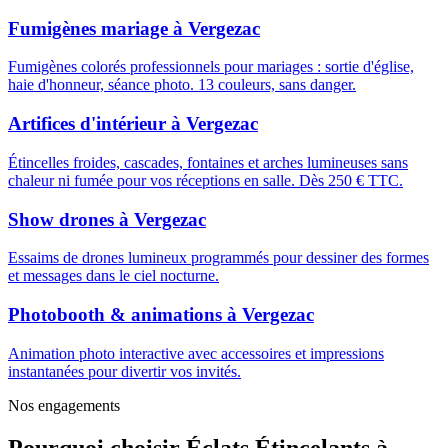
Fumigènes mariage
à
Vergezac
Fumigènes colorés professionnels pour mariages : sortie d'église,
haie d'honneur, séance photo. 13 couleurs, sans danger.
Artifices d'intérieur
à
Vergezac
Étincelles froides, cascades, fontaines et arches lumineuses sans
chaleur ni fumée pour vos réceptions en salle. Dès 250 € TTC.
Show drones
à
Vergezac
Essaims de drones lumineux programmés pour dessiner des formes
et messages dans le ciel nocturne.
Photobooth & animations
à
Vergezac
Animation photo interactive avec accessoires et impressions
instantanées pour divertir vos invités.
Nos engagements
Pourquoi choisir
Éclats Étincelants
à