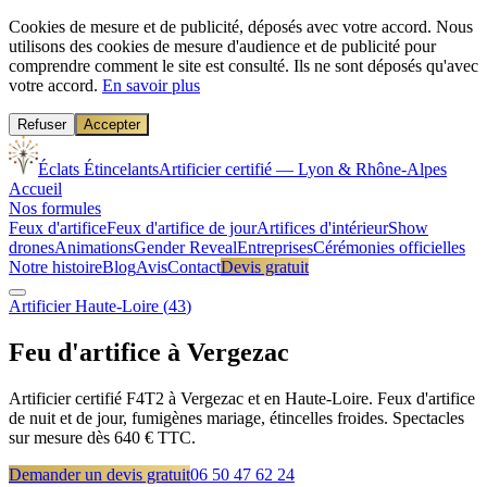
Cookies de mesure et de publicité, déposés avec votre accord.
Nous
utilisons des cookies de mesure d'audience et de publicité pour
comprendre comment le site est consulté. Ils ne sont déposés qu'avec
votre accord.
En savoir plus
Refuser
Accepter
Éclats Étincelants
Artificier certifié — Lyon & Rhône-Alpes
Accueil
Nos formules
Feux d'artifice
Feux d'artifice de jour
Artifices d'intérieur
Show
drones
Animations
Gender Reveal
Entreprises
Cérémonies officielles
Notre histoire
Blog
Avis
Contact
Devis gratuit
Artificier
Haute-Loire
(
43
)
Feu d'artifice à
Vergezac
Artificier certifié F4T2 à Vergezac et en Haute-Loire. Feux d'artifice
de nuit et de jour, fumigènes mariage, étincelles froides. Spectacles
sur mesure dès 640 € TTC.
Demander un devis gratuit
06 50 47 62 24