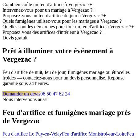
Combien coûte un feu d'artifice à Vergezac ?
+
Intervenez-vous pour un mariage à Vergezac ?
+
Proposez-vous un feu d'artifice de jour à Vergezac ?
+
Quels fumigènes utilisez-vous pour les mariages à Vergezac ?
+
Quelles sont les démarches pour tirer un feu d'artifice à Vergezac ?
+
Proposez-vous des artifices d'intérieur à Vergezac ?
+
Devis gratuit
Prêt à illuminer votre événement à
Vergezac
?
Feu d'artifice de nuit, feu de jour, fumigènes mariage ou étincelles
froides — contactez-nous pour un devis personnalisé. Réponse
garantie sous 24 heures.
Demander un devis
06 50 47 62 24
Nous intervenons aussi
Feu d'artifice et fumigènes mariage près
de
Vergezac
Feu d'artifice
Le Puy-en-Velay
Feu d'artifice
Monistrol-sur-Loire
Feu