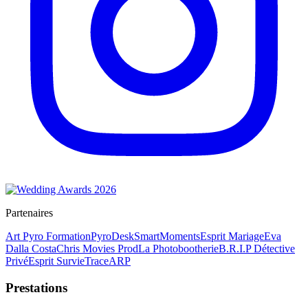
Partenaires
Art Pyro Formation
PyroDesk
SmartMoments
Esprit Mariage
Eva
Dalla Costa
Chris Movies Prod
La Photobootherie
B.R.I.P Détective
Privé
Esprit Survie
TraceARP
Prestations