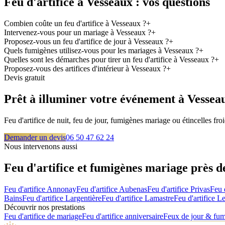
Feu d'artifice à
Vesseaux
: vos questions
Combien coûte un feu d'artifice à Vesseaux ?
+
Intervenez-vous pour un mariage à Vesseaux ?
+
Proposez-vous un feu d'artifice de jour à Vesseaux ?
+
Quels fumigènes utilisez-vous pour les mariages à Vesseaux ?
+
Quelles sont les démarches pour tirer un feu d'artifice à Vesseaux ?
+
Proposez-vous des artifices d'intérieur à Vesseaux ?
+
Devis gratuit
Prêt à illuminer votre événement à
Vessea
Feu d'artifice de nuit, feu de jour, fumigènes mariage ou étincelles f
Demander un devis
06 50 47 62 24
Nous intervenons aussi
Feu d'artifice et fumigènes mariage près 
Feu d'artifice
Annonay
Feu d'artifice
Aubenas
Feu d'artifice
Privas
Feu 
Bains
Feu d'artifice
Largentière
Feu d'artifice
Lamastre
Feu d'artifice
Le
Découvrir nos prestations
Feu d'artifice de mariage
Feu d'artifice anniversaire
Feux de jour & fu