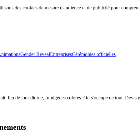
ilisons des cookies de mesure d'audience et de publicité pour comprendr
nimations
Gender Reveal
Entreprises
Cérémonies officielles
it, feu de jour diurne, fumigènes colorés. On s'occupe de tout. Devis g
énements