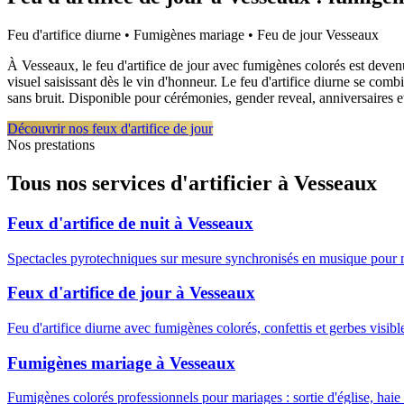
Feu d'artifice diurne • Fumigènes mariage • Feu de jour
Vesseaux
À Vesseaux, le feu d'artifice de jour avec fumigènes colorés est deve
visuel saisissant dès le vin d'honneur. Le feu d'artifice diurne se co
sans bruit. Disponible pour cérémonies, gender reveal, anniversaires 
Découvrir nos feux d'artifice de jour
Nos prestations
Tous nos services d'artificier à
Vesseaux
Feux d'artifice de nuit
à
Vesseaux
Spectacles pyrotechniques sur mesure synchronisés en musique pour 
Feux d'artifice de jour
à
Vesseaux
Feu d'artifice diurne avec fumigènes colorés, confettis et gerbes visib
Fumigènes mariage
à
Vesseaux
Fumigènes colorés professionnels pour mariages : sortie d'église, haie