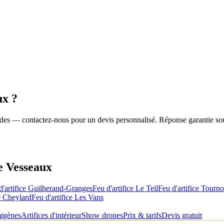
ux
?
roides — contactez-nous pour un devis personnalisé. Réponse garantie so
de
Vesseaux
d'artifice
Guilherand-Granges
Feu d'artifice
Le Teil
Feu d'artifice
Tourno
 Cheylard
Feu d'artifice
Les Vans
migènes
Artifices d'intérieur
Show drones
Prix & tarifs
Devis gratuit