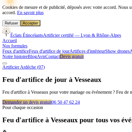
Cookies de mesure et de publicité, déposés avec votre accord.
Nous ut
accord.
En savoir plus
Refuser
Accepter
Éclats Étincelants
Artificier certifié — Lyon & Rhône-Alpes
Accueil
Nos formules
Feux d'artifice
Feux d'artifice de jour
Artifices d'intérieur
Show drones
A
Notre histoire
Blog
Avis
Contact
Devis gratuit
Artificier
Ardèche
(
07
)
Feu d'artifice de jour à
Vesseaux
Feu d'artifice à Vesseaux pour votre mariage ou événement ? Feu de nu
Demander un devis gratuit
06 50 47 62 24
Pour chaque occasion
Feu d'artifice à
Vesseaux
pour tous vos év