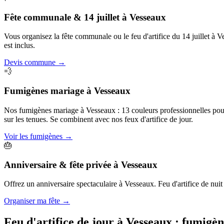
Fête communale & 14 juillet
à
Vesseaux
Vous organisez la fête communale ou le feu d'artifice du 14 juillet à
est inclus.
Devis commune
→
💨
Fumigènes mariage
à
Vesseaux
Nos fumigènes mariage à Vesseaux : 13 couleurs professionnelles pour c
sur les tenues. Se combinent avec nos feux d'artifice de jour.
Voir les fumigènes
→
🎂
Anniversaire & fête privée
à
Vesseaux
Offrez un anniversaire spectaculaire à Vesseaux. Feu d'artifice de nuit 
Organiser ma fête
→
Feu d'artifice de jour à
Vesseaux
: fumigèn