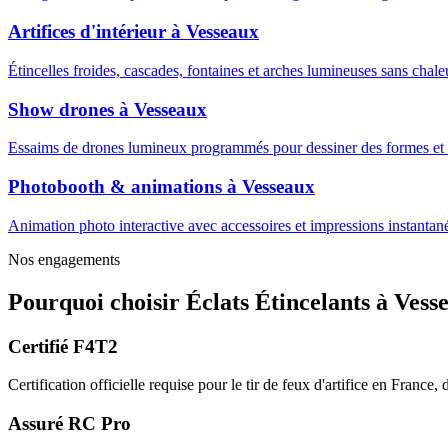
Artifices d'intérieur
à
Vesseaux
Étincelles froides, cascades, fontaines et arches lumineuses sans cha
Show drones
à
Vesseaux
Essaims de drones lumineux programmés pour dessiner des formes et m
Photobooth & animations
à
Vesseaux
Animation photo interactive avec accessoires et impressions instantanée
Nos engagements
Pourquoi choisir
Éclats Étincelants
à
Vess
Certifié F4T2
Certification officielle requise pour le tir de feux d'artifice en France
Assuré RC Pro