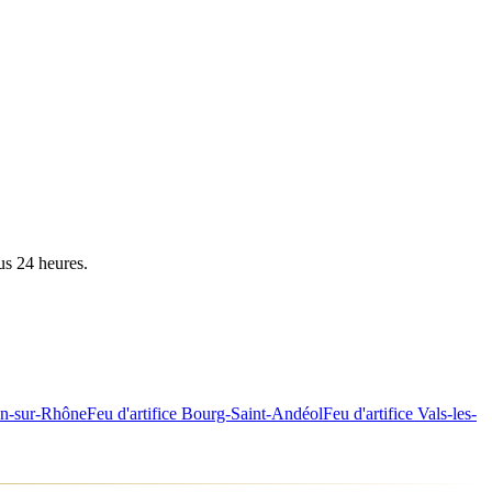
us 24 heures.
n-sur-Rhône
Feu d'artifice
Bourg-Saint-Andéol
Feu d'artifice
Vals-les-