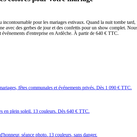
nu incontournable pour les mariages estivaux. Quand la nuit tombe tard, 
mbine avec des gerbes de jour et des confettis pour un show complet. No
et événements d'entreprise en Ardèche. À partir de 640 € TTC.
mariages, fêtes communales et événements privés. Dès 1 090 € TTC.
les en plein soleil. 13 couleurs. Dès 640 € TTC.
 d'honneur, séance photo. 13 couleurs, sans danger.